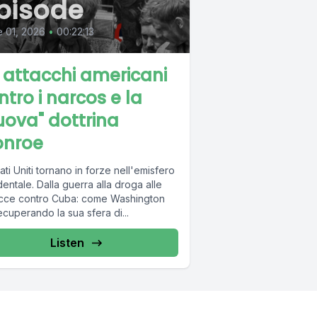
pisode
 01, 2026
•
00:22:13
i attacchi americani
ntro i narcos e la
uova" dottrina
nroe
tati Uniti tornano in forze nell'emisfero
entale. Dalla guerra alla droga alle
cce contro Cuba: come Washington
ecuperando la sua sfera di...
Listen