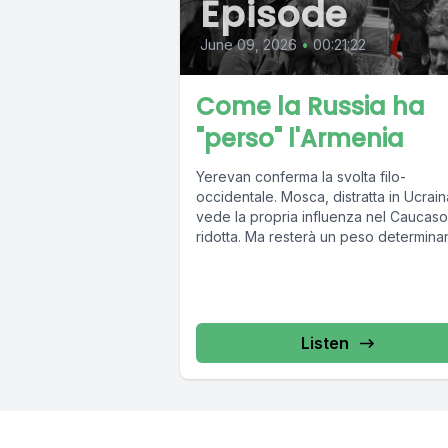
Episode
June 09, 2026
•
00:21:22
Come la Russia ha
"perso" l'Armenia
Yerevan conferma la svolta filo-
occidentale. Mosca, distratta in Ucrain
vede la propria influenza nel Caucaso
ridotta. Ma resterà un peso determina
nella regione
Listen