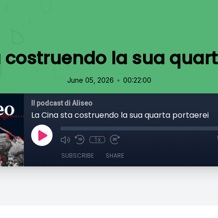
a costruendo la sua quart
•
June 05, 2026
00:22:00
Il podcast di Aliseo
La Cina sta costruendo la sua quarta portaerei
1x
SUBSCRIBE
SHARE