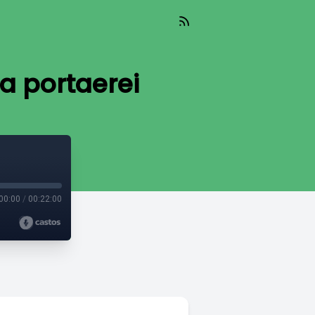
a portaerei
00:00
/
00:22:00