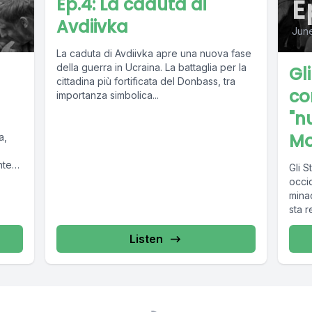
E
Ep.4: La caduta di
Avdiivka
June
La caduta di Avdiivka apre una nuova fase
della guerra in Ucraina. La battaglia per la
Gl
cittadina più fortificata del Donbass, tra
co
importanza simbolica...
"n
Mo
a,
nte
Gli S
occid
mina
sta r
Listen