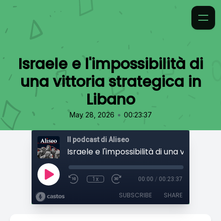
Israele e l'impossibilità di
una vittoria strategica in
Libano
•
May 28, 2026
00:23:37
Il podcast di Aliseo
1x
00:00
/
00:23:37
SUBSCRIBE
SHARE